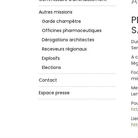
A
Autres missions
P
Garde champêtre
S
Officines pharmaceutiques
Dérogations architectes
Dur
Ser
Receveurs régionaux
A c
Explosifs
lié
Elections
Foc
mis
Contact
Me
Espace presse
Le
Po
htt
Lie
ht