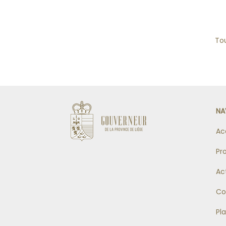
Tou
NA
Ac
Pr
Ac
Co
Pl