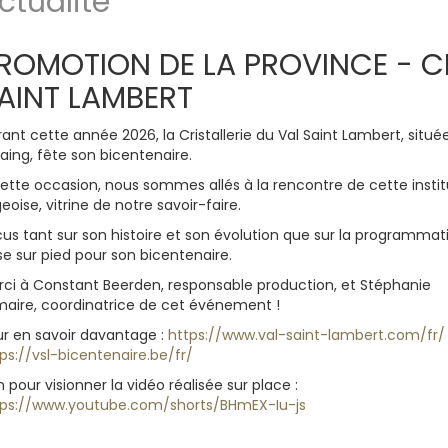
ctualité
ROMOTION DE LA PROVINCE - CR
AINT LAMBERT
ant cette année 2026, la Cristallerie du Val Saint Lambert, situé
aing, fête son bicentenaire.
ette occasion, nous sommes allés à la rencontre de cette instit
geoise, vitrine de notre savoir-faire.
us tant sur son histoire et son évolution que sur la programmat
e sur pied pour son bicentenaire.
rci à Constant Beerden, responsable production, et Stéphanie
maire, coordinatrice de cet événement !
ur en savoir davantage :
https://www.val-saint-lambert.com/fr/
ps://vsl-bicentenaire.be/fr/
n pour visionner la vidéo réalisée sur place :
tps://www.youtube.com/shorts/BHmEX-Iu-js