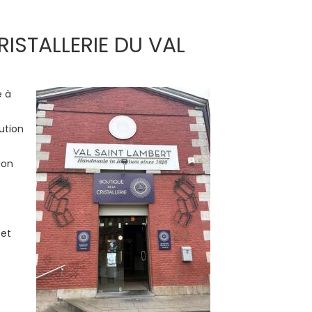
ISTALLERIE DU VAL
e à
ution
ion
et