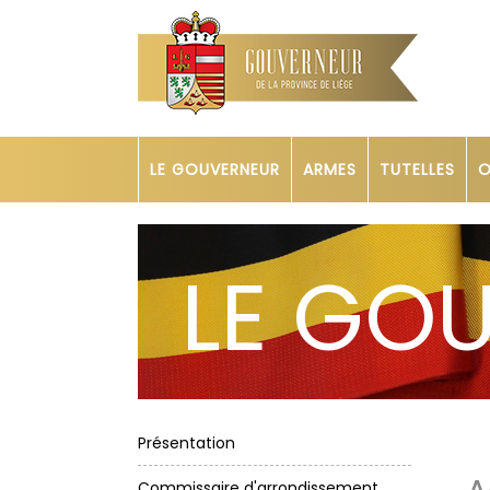
LE GOUVERNEUR
ARMES
TUTELLES
O
LE GO
Présentation
Commissaire d'arrondissement