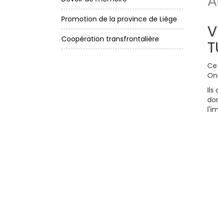
A
Promotion de la province de Liège
V
Coopération transfrontalière
T
Ce 
On
Ils
dom
l'