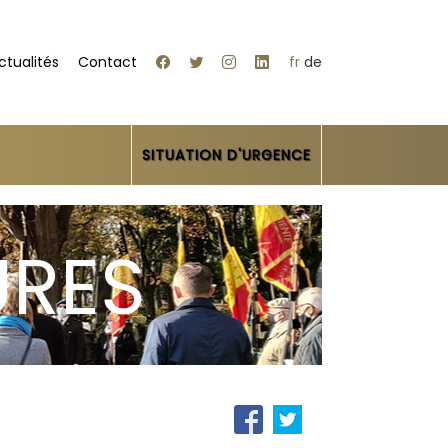
ctualités
Contact
fr
de
SITUATION D'URGENCE
URES