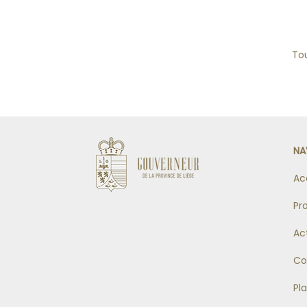
Tou
NA
Ac
Pr
Ac
Co
Pl