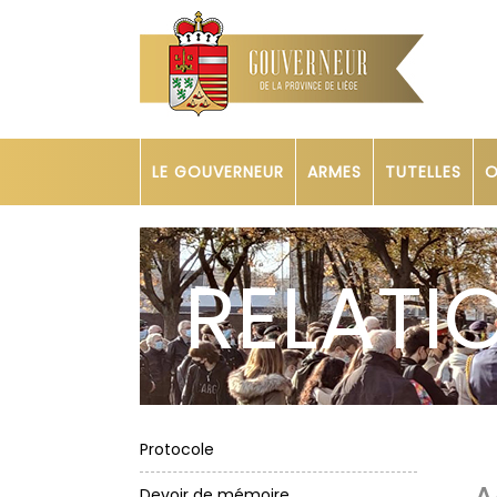
LE GOUVERNEUR
ARMES
TUTELLES
O
RELATI
Protocole
Devoir de mémoire