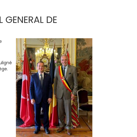
L GENERAL DE
e
uligné
ège.