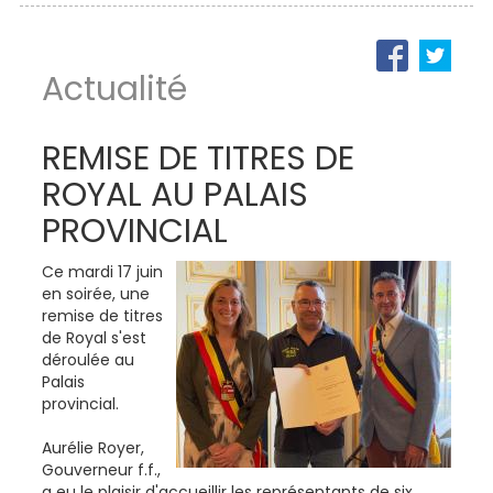
Actualité
REMISE DE TITRES DE
ROYAL AU PALAIS
PROVINCIAL
Ce mardi 17 juin
en soirée, une
remise de titres
de Royal s'est
déroulée au
Palais
provincial.
Aurélie Royer,
Gouverneur f.f.,
a eu le plaisir d'accueillir les représentants de six