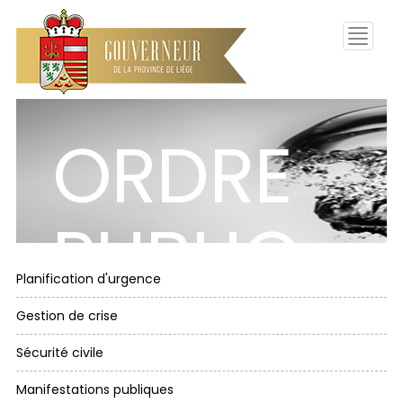
Toggle
navigati
ORDRE
PUBLIC
Planification d'urgence
Gestion de crise
Sécurité civile
Manifestations publiques