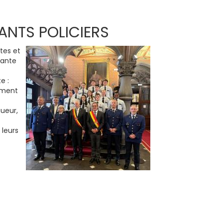
ANTS POLICIERS
tes et
nante
e :
vement
gueur,
 leurs