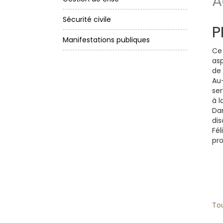
A
Sécurité civile
P
Manifestations publiques
Ce 
as
de
Au-
ser
à l
Dan
dis
Fél
pr
Tou