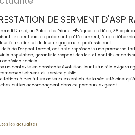
ctualité
RESTATION DE SERMENT D'ASPIR
mardi 12 mai, au Palais des Princes-Évêques de Liège, 38 aspiran
pirants inspecteurs de police ont prêté serment, étape détermi
 leur formation et de leur engagement professionnel.
delà de l'aspect formel, cet acte représente une promesse fort
vir la population, garantir le respect des lois et contribuer acti
a cohésion sociale.
s un contexte en constante évolution, leur futur rôle exigera ri
cernement et sens du service public.
icitations à ces futurs acteurs essentiels de la sécurité ainsi qu'à
oches qui les accompagnent dans ce parcours exigeant.
tes les actualités