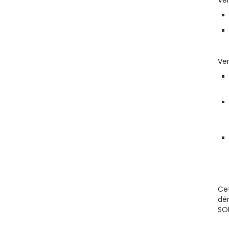
Ver
Ver
Cet
dém
SOF