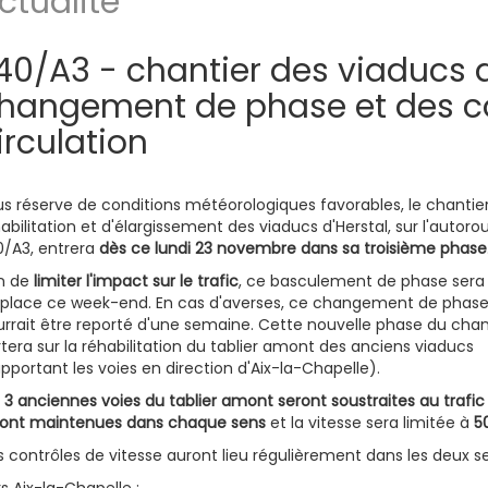
ctualité
40/A3 - chantier des viaducs d
hangement de phase et des c
irculation
s réserve de conditions météorologiques favorables, le chantie
abilitation et d'élargissement des viaducs d'Herstal, sur l'autoro
0/A3, entrera
dès ce lundi 23 novembre dans sa troisième phase
in de
limiter l'impact sur le trafic
, ce basculement de phase sera
 place ce week-end. En cas d'averses, ce changement de phas
rrait être reporté d'une semaine. Cette nouvelle phase du chan
tera sur la réhabilitation du tablier amont des anciens viaducs
pportant les voies en direction d'Aix-la-Chapelle).
s
3 anciennes voies du tablier amont seront soustraites au trafi
ront maintenues dans chaque sens
et la vitesse sera limitée à
5
 contrôles de vitesse auront lieu régulièrement dans les deux s