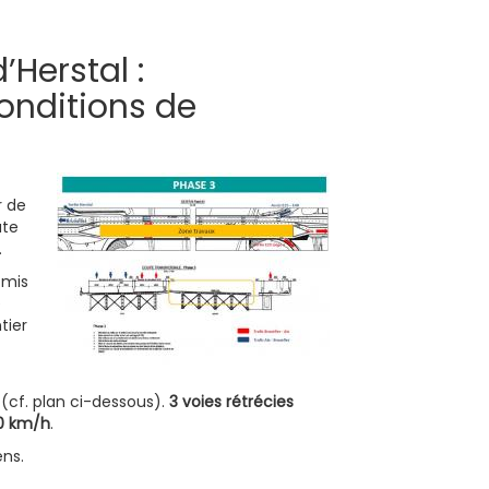
’Herstal :
onditions de
r de
ute
.
 mis
e
tier
c
(cf. plan ci-dessous).
3 voies rétrécies
0 km/h
.
ens.