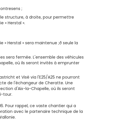
contresens ;
le structure, à droite, pour permettre
e « Herstal ».
tie « Herstal » sera maintenue ;ð seule la
elles sera fermée. L'ensemble des véhicules
hapelle, où ils seront invités à emprunter
stricht et Visé via l'E25/A25 ne pourront
irecte de l'échangeur de Cheratte. Une
ction d'Aix-la-Chapelle, où ils seront
i-tour.
16. Pour rappel, ce vaste chantier qui a
boration avec le partenaire technique de la
allonie.