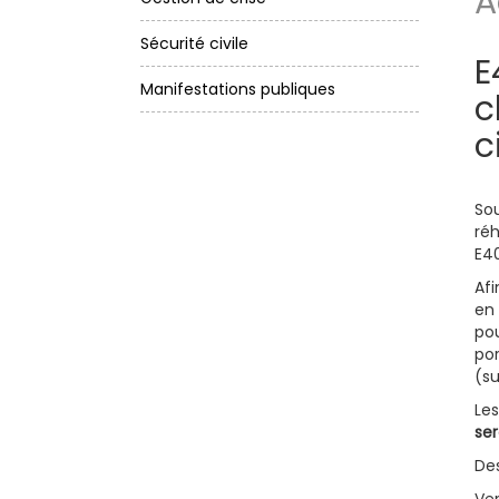
A
Sécurité civile
E
Manifestations publiques
c
c
Sou
réh
E4
Af
en
pou
por
(su
Le
se
Des