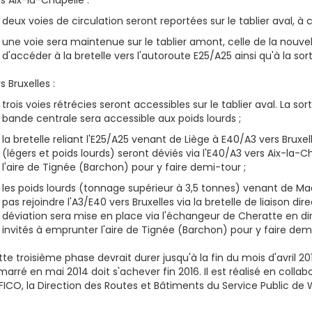
s Aix-la-Chapelle :
deux voies de circulation seront reportées sur le tablier aval, à 
une voie sera maintenue sur le tablier amont, celle de la nouvel
d'accéder à la bretelle vers l'autoroute E25/A25 ainsi qu'à la sorti
s Bruxelles :
trois voies rétrécies seront accessibles sur le tablier aval. La sor
bande centrale sera accessible aux poids lourds ;
la bretelle reliant l'E25/A25 venant de Liège à E40/A3 vers Brux
(légers et poids lourds) seront déviés via l'E40/A3 vers Aix-la-C
l'aire de Tignée (Barchon) pour y faire demi-tour ;
les poids lourds (tonnage supérieur à 3,5 tonnes) venant de Maa
pas rejoindre l'A3/E40 vers Bruxelles via la bretelle de liaison d
déviation sera mise en place via l'échangeur de Cheratte en dire
invités à emprunter l'aire de Tignée (Barchon) pour y faire dem
te troisième phase devrait durer jusqu'à la fin du mois d'avril 20
arré en mai 2014 doit s'achever fin 2016. Il est réalisé en colla
ICO, la Direction des Routes et Bâtiments du Service Public de W